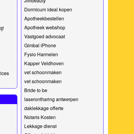
Jivibeauty
Dormicum ideal kopen
Apotheekbestellen
Apotheek webshop
jf
Vastgoed advocaat
Gimbal iPhone
Fysio Harmelen
Kapper Veldhoven
vet schoonmaken
vices
vet schoonmaken
Bride to be
laserontharing antwerpen
daklekkage offerte
Notaris Kosten
Lekkage dienst