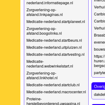
nederland.informatiepage.nl
Verhui
Zorgverlening-op-
Caribi
afstand.linkpaginas.nl
Caribi
Medicatie-nederland.startplaneet.nl
Verhui
Zorgverlening-op-
afstand.boogolinks.nl
Brass
Medicatie-nederland.startbeurs.nl
evene
Medicatie-nederland.uitpluizen.nl
bouwst
Medicatie-nederland.startvesting.nl
https:/
huren.
Medicatie-
bergs
nederland.webwinkelstart.nl
partyt
Zorgverlening-op-
afstand.linkhotel.nl
Medicatie-nederland.startclub.nl
Overi
Medicatie-nederland.macrocenter.nl
dakdek
Proteine-
herstelbevorderend.uwpagina.nl