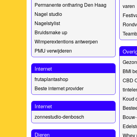
Permanente ontharing Den Haag
varen
Nagel studio
Festiva
Nagelstylist
Rondv
Bruidsmake up
Teamb
Wimperextentions antwerpen
PMU verwijderen
Overi
Gezon
Internet
BMI be
frutaplantashop
CBD O
Beste internet provider
tintel
Koud 
Internet
Bestee
zonnestudio-denbosch
Bouw-r
Edelst
Dieren
Whey p