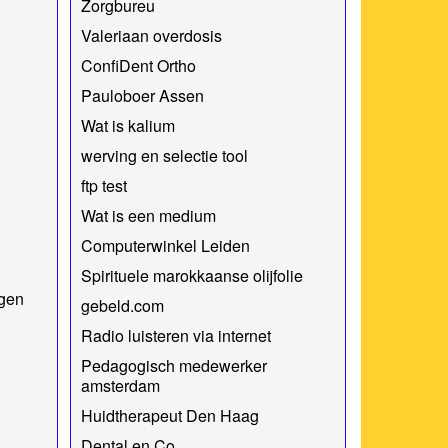
Zorgbureu
Valeriaan overdosis
ConfiDent Ortho
Pauloboer Assen
Wat is kalium
werving en selectie tool
ftp test
Wat is een medium
Computerwinkel Leiden
Spirituele marokkaanse olijfolie
ngen
gebeld.com
Radio luisteren via internet
Pedagogisch medewerker
amsterdam
Huidtherapeut Den Haag
Dental en Co