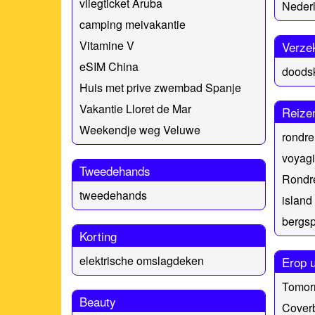
vliegticket Aruba
Nederl
camping meivakantie
Vitamine V
Verze
eSIM China
doodsk
Huis met prive zwembad Spanje
Vakantie Lloret de Mar
Reize
Weekendje weg Veluwe
rondre
voyagi
Tweedehands
Rondr
tweedehands
island
bergsp
Korting
elektrische omslagdeken
Erop u
Tomorr
Beauty
Cover