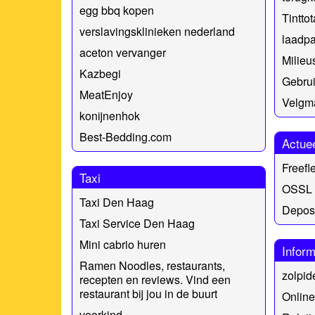
egg bbq kopen
Tinttot
verslavingsklinieken nederland
laadpa
aceton vervanger
Milieu
Kazbegi
Gebrui
MeatEnjoy
Velgm
konijnenhok
Best-Bedding.com
Actue
Freefl
Taxi
OSSL 
Taxi Den Haag
Deposi
Taxi Service Den Haag
Mini cabrio huren
Inform
Ramen Noodles, restaurants,
zolpid
recepten en reviews. Vind een
restaurant bij jou in de buurt
Onlin
voorkind