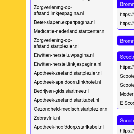
Bromm
Zorgverlening-op-
afstand.linkjespagina.nl
https:/
Beter-slapen.expertpagina.nl
https:
Medicatie-nederland.startcenter.nl
Zorgverlening-op-
Bromm
afstand.startplezier.nl
Eiwitten-herstel.uwpagina.nl
Scoot
Eiwitten-herstel.linkjespagina.nl
https:
Apotheek-zeeland.startplezier.nl
Scoote
Apotheek-apeldoorn.linkhotel.nl
Scoote
Bedrijven-gids.startmee.nl
Moder
Apotheek-zeeland.startkabel.nl
E Scoo
Gezondheid-medisch.startplezier.nl
Zebravink.nl
Scoot
Apotheek-hoofddorp.startkabel.nl
https: