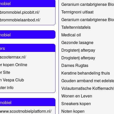
obiel
Geranium cantabrigiense Bi
Termignoni uitlaat
/brommobiel.picobit.nl/
Geranium cantabrigiense Bi
//brommobielaanbod.nl/
Tafeltennistafels
obiel
Medical oil
Gezonde lasagne
ers
Drogisterij afterpay
//scootermax.nl/
Drogisterij afterpay
r kopen Online
Dames Rugtas
r Site
Keratine behandeling thuis
n Vespa Club
Gouden armband met edelst
ter info
Volautomatische Koffiemach
Wonen en Leven
mobiel
Sneakers kopen
//www.scootmobielplatform.nl/
Noten kopen