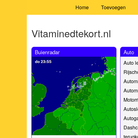
Home
Toevoegen
Vitaminedtekort.nl
Buienradar
Auto
Auto l
Rijsch
Automa
Automa
Motorr
Autosl
Autoga
Dashc
terug