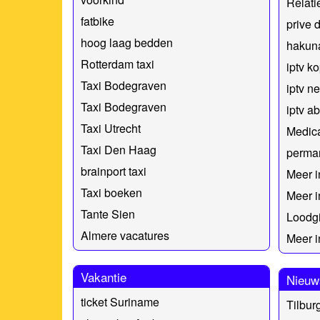
Relati
fatbike
prive 
hoog laag bedden
hakuna
Rotterdam taxi
iptv k
Taxi Bodegraven
iptv n
Taxi Bodegraven
iptv 
Taxi Utrecht
Medica
Taxi Den Haag
perman
brainport taxi
Meer i
Taxi boeken
Meer i
Tante Sien
Loodgi
Almere vacatures
Meer i
Vakantie
Nieuw
ticket Suriname
Tilbur