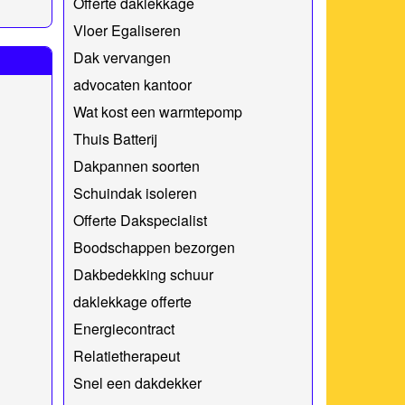
Offerte daklekkage
Vloer Egaliseren
Dak vervangen
advocaten kantoor
Wat kost een warmtepomp
Thuis Batterij
Dakpannen soorten
Schuindak isoleren
Offerte Dakspecialist
Boodschappen bezorgen
Dakbedekking schuur
daklekkage offerte
Energiecontract
Relatietherapeut
Snel een dakdekker