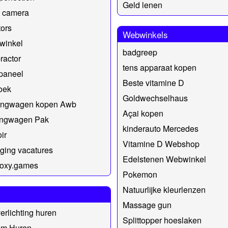
Geld lenen
o camera
ors
Webwinkels
winkel
badgreep
ractor
tens apparaat kopen
paneel
Beste vitamine D
oek
Goldwechselhaus
ngwagen kopen Awb
Açai kopen
ngwagen Pak
kinderauto Mercedes
ir
Vitamine D Webshop
iging vacatures
Edelstenen Webwinkel
//oxy.games
Pokemon
Natuurlijke kleurlenzen
Massage gun
erlichting huren
Splittopper hoeslaken
om Huren