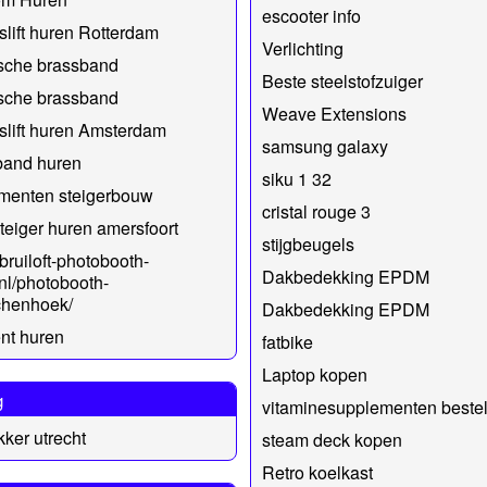
escooter info
slift huren Rotterdam
Verlichting
sche brassband
Beste steelstofzuiger
sche brassband
Weave Extensions
slift huren Amsterdam
samsung galaxy
band huren
siku 1 32
menten steigerbouw
cristal rouge 3
eiger huren amersfoort
stijgbeugels
/bruiloft-photobooth-
Dakbedekking EPDM
nl/photobooth-
chenhoek/
Dakbedekking EPDM
ent huren
fatbike
Laptop kopen
g
vitaminesupplementen bestel
ker utrecht
steam deck kopen
Retro koelkast