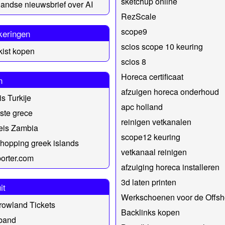
sketchup online
andse nieuwsbrief over AI
RezScale
scope9
keringen
scios scope 10 keuring
ist kopen
scios 8
Horeca certificaat
n
afzuigen horeca onderhoud
is Turkije
apc holland
ste grece
reinigen vetkanalen
eis Zambia
scope12 keuring
 hopping greek islands
vetkanaal reinigen
orter.com
afzuiging horeca installeren
3d laten printen
it
Werkschoenen voor de Offsh
owland Tickets
Backlinks kopen
band