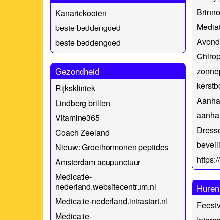
Brinn
Kanariekooien
Mediat
beste beddengoed
Avond
beste beddengoed
Chirop
Gezondheid
zonne
kerstb
Rijkskliniek
Aanha
Lindberg brillen
aanha
Vitamine365
Dresso
Coach Zeeland
beveil
Nieuw: Groeihormonen peptides
https:
Amsterdam acupunctuur
Medicatie-
nederland.websitecentrum.nl
Huren
Medicatie-nederland.intrastart.nl
Feestv
Medicatie-
Interc