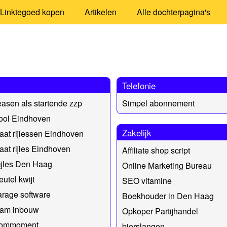
Linktegoed kopen
Artikelen
Alle dochterpagina's
Telefonie
easen als startende zzp
Simpel abonnement
ool Eindhoven
Zakelijk
at rijlessen Eindhoven
at rijles Eindhoven
Affiliate shop script
ijles Den Haag
Online Marketing Bureau
eutel kwijt
SEO vitamine
rage software
Boekhouder in Den Haag
am inbouw
Opkoper Partijhandel
kommoment
bierslangen