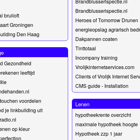
Brandblusserispectie.nl
Brandblusserispectie.nl
l bruiloft
Heroes of Tomorrow Drunen
aart Groningen
energieopslag agrarisch bedri
uilding Den Haag
Dakpannen coaten
Tinttotaal
ge
Incompany training
d Gezondheid
Vrolijkinternetservices.com
rekenen leeftijd
Clients of Vrolijk Internet Ser
lie
CMS guide - Installation
endehanden.nl
douchen voordelen
Lenen
d je linkbuilding uit
hypotheekrente overzicht
adio.nl
maximale hypotheek hoogte
enen op kleur
Hypotheek zzp 1 jaar
erfection