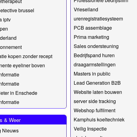
Professionele bedrijfsfilm
etherapeut
Vrieseiland
detective brussel
urenregistratiesysteem
 iptv
PCB assemblage
open
Prima marketing
ederland
Sales ondersteuning
abonnement
Bedrijfspand huren
tie kopen zonder recept
draagarmstellingen
ente eyeliner boven
Masters in public
nformatie
Lead Generation B2B
nformatie
Website laten bouwen
eter in Enschede
server side tracking
nformatie
Webshop fulfilment
s & Weer
Kamphuis koeltechniek
Veilig Inspectie
g Nieuws