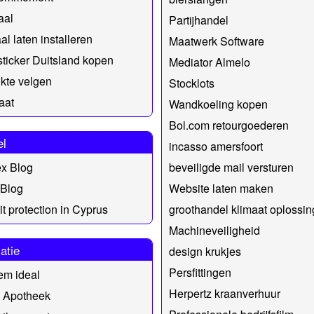
aal
Partijhandel
al laten installeren
Maatwerk Software
sticker Duitsland kopen
Mediator Almelo
kte velgen
Stocklots
aat
Wandkoeling kopen
Bol.com retourgoederen
el
incasso amersfoort
ex Blog
beveiligde mail versturen
Blog
Website laten maken
t protection in Cyprus
groothandel klimaat oplossi
Machineveiligheid
atie
design krukjes
Persfittingen
em ideal
Herpertz kraanverhuur
e Apotheek