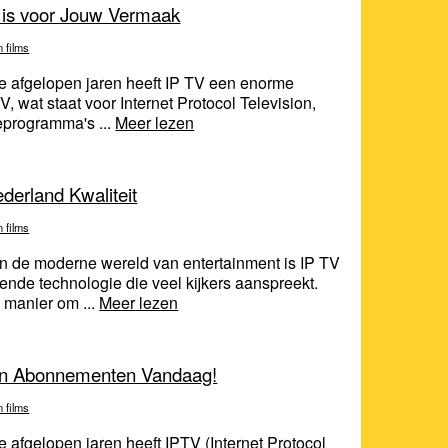
 is voor Jouw Vermaak
n films
e afgelopen jaren heeft IP TV een enorme
, wat staat voor Internet Protocol Television,
ieprogramma's ...
Meer lezen
derland Kwaliteit
n films
n de moderne wereld van entertainment is IP TV
ende technologie die veel kijkers aanspreekt.
 manier om ...
Meer lezen
en Abonnementen Vandaag!
n films
afgelopen jaren heeft IPTV (Internet Protocol