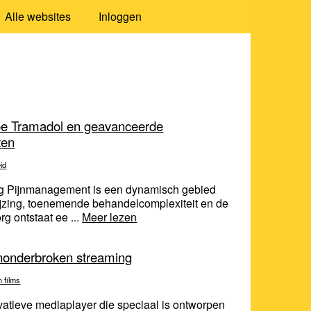
Alle websites
Inloggen
 hoe Tramadol en geavanceerde
ten
id
zorg Pijnmanagement is een dynamisch gebied
jzing, toenemende behandelcomplexiteit en de
g ontstaat ee ...
Meer lezen
ononderbroken streaming
n films
ovatieve mediaplayer die speciaal is ontworpen