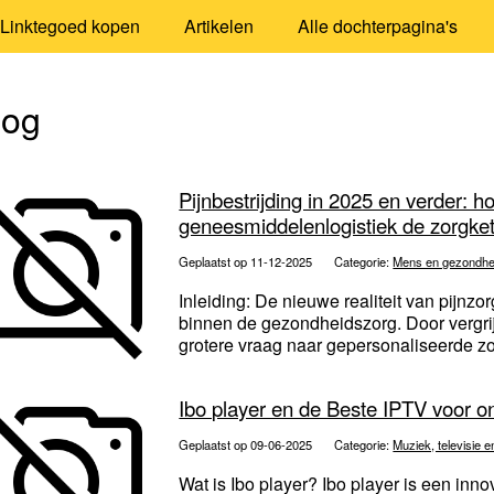
Linktegoed kopen
Artikelen
Alle dochterpagina's
log
Pijnbestrijding in 2025 en verder:
geneesmiddelenlogistiek de zorgke
Geplaatst op 11-12-2025
Categorie:
Mens en gezondhe
Inleiding: De nieuwe realiteit van pijn
binnen de gezondheidszorg. Door vergri
grotere vraag naar gepersonaliseerde zor
Ibo player en de Beste IPTV voor 
Geplaatst op 09-06-2025
Categorie:
Muziek, televisie e
Wat is Ibo player? Ibo player is een inn