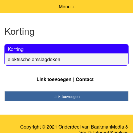
Menu +
Korting
Korting
elektrische omslagdeken
Link toevoegen
Contact
Link toevoegen
Copyright © 2021 Onderdeel van
BaakmanMedia
&
Vrolijk Internet Services