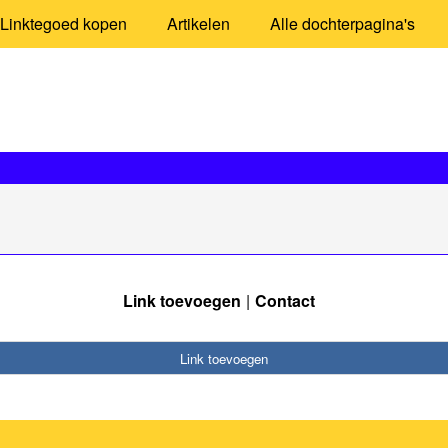
Linktegoed kopen
Artikelen
Alle dochterpagina's
Link toevoegen
Contact
Link toevoegen