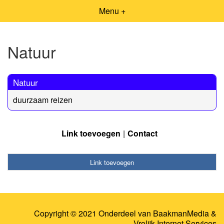
Menu +
Natuur
Natuur
duurzaam reizen
Link toevoegen
Contact
Link toevoegen
Copyright © 2021 Onderdeel van
BaakmanMedia
&
Vrolijk Internet Services